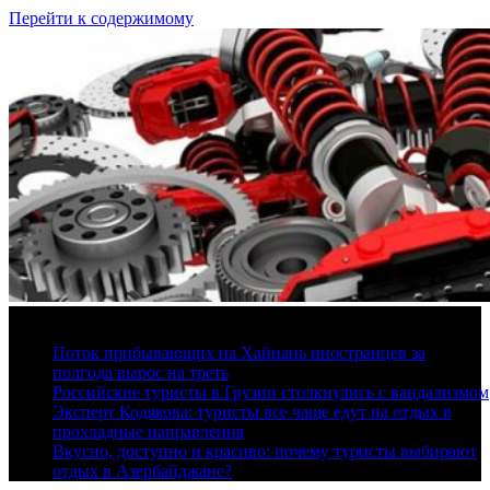
Перейти к содержимому
8 августа, 2026
Поток прибывающих на Хайнань иностранцев за
полгода вырос на треть
Российские туристы в Грузии столкнулись с вандализмом
Эксперт Кодякова: туристы все чаще едут на отдых в
прохладные направления
Вкусно, доступно и красиво: почему туристы выбирают
отдых в Азербайджане?