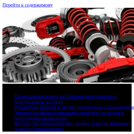
Перейти к содержимому
9 августа, 2026
Поток прибывающих на Хайнань иностранцев за
полгода вырос на треть
Российские туристы в Грузии столкнулись с вандализмом
Эксперт Кодякова: туристы все чаще едут на отдых в
прохладные направления
Вкусно, доступно и красиво: почему туристы выбирают
отдых в Азербайджане?