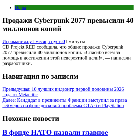
Игры
Продажи Cyberpunk 2077 превысили 40
миллионов копий
Игромания.ру
1 месяц спустя
0
1 минуты
CD Projekt RED сообщила, что общие продажи Cyberpunk
2077 превысили 40 миллионов копий. «Спасибо всем за
помощь в достижении этой невероятной цели!», — написали
разработчики.
Навигация по записям
Предыдущая:
10 лучших видеоигр первой половины 2026
года от Metacritic
Далее:
Кандидат в президенты Франции выступил за права
геймеров на фоне дисковой проблемы GTA 6 и PlayStation
Похожие новости
В фонде НАТО назвали главное