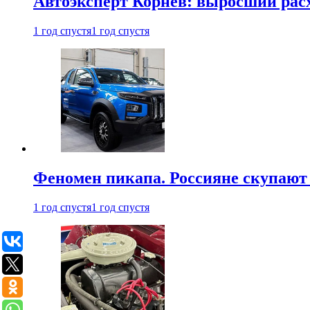
Автоэксперт Корнев: выросший расх
1 год спустя
1 год спустя
Феномен пикапа. Россияне скупают 
1 год спустя
1 год спустя