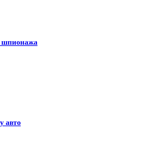
х шпионажа
у авто