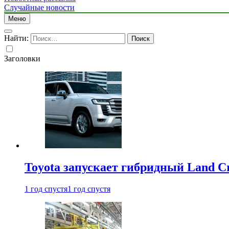
Случайные новости
Меню
Найти:
Заголовки
Toyota запускает гибридный Land Cr
1 год спустя
1 год спустя