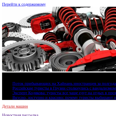
Перейти к содержимому
7 августа, 2026
Поток прибывающих на Хайнань иностранцев за полгода 
Российские туристы в Грузии столкнулись с вандализмом
Эксперт Кодякова: туристы все чаще едут на отдых в пр
Вкусно, доступно и красиво: почему туристы выбирают 
Детали машин
Новостная рассылка