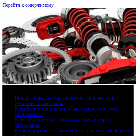
Перейти к содержимому
6 августа, 2026
Названы блюда сибирской кухни, привлекающие
туристов со всего мира
Российские туристы стали чаще останавливаться в
апартаментах
В Анапе запретили туристам плавать в море на
катамаранах
Росавиация ввела ограничения на полеты в аэропортах