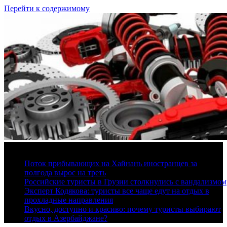
Перейти к содержимому
7 августа, 2026
Поток прибывающих на Хайнань иностранцев за
полгода вырос на треть
Российские туристы в Грузии столкнулись с вандализмом
Эксперт Кодякова: туристы все чаще едут на отдых в
прохладные направления
Вкусно, доступно и красиво: почему туристы выбирают
отдых в Азербайджане?