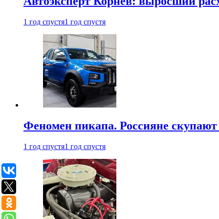
Автоэксперт Корнев: выросший расх
1 год спустя
1 год спустя
Феномен пикапа. Россияне скупают 
1 год спустя
1 год спустя