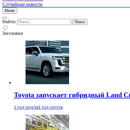
Случайные новости
Меню
Найти:
Заголовки
Toyota запускает гибридный Land Cr
1 год спустя
1 год спустя