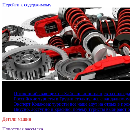
Перейти к содержимому
7 августа, 2026
Поток прибывающих на Хайнань иностранцев за полгода 
Российские туристы в Грузии столкнулись с вандализмом
Эксперт Кодякова: туристы все чаще едут на отдых в пр
Вкусно, доступно и красиво: почему туристы выбирают 
Детали машин
Новостная рассылка