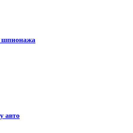
х шпионажа
у авто