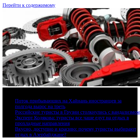
Перейти к содержимому
8 августа, 2026
Поток прибывающих на Хайнань иностранцев за
полгода вырос на треть
Российские туристы в Грузии столкнулись с вандализмом
Эксперт Кодякова: туристы все чаще едут на отдых в
прохладные направления
Вкусно, доступно и красиво: почему туристы выбирают
отдых в Азербайджане?