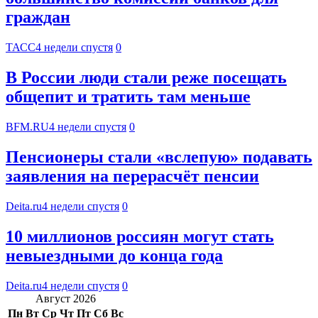
граждан
ТАСС
4 недели спустя
0
В России люди стали реже посещать
общепит и тратить там меньше
BFM.RU
4 недели спустя
0
Пенсионеры стали «вслепую» подавать
заявления на перерасчёт пенсии
Deita.ru
4 недели спустя
0
10 миллионов россиян могут стать
невыездными до конца года
Deita.ru
4 недели спустя
0
Август 2026
Пн
Вт
Ср
Чт
Пт
Сб
Вс