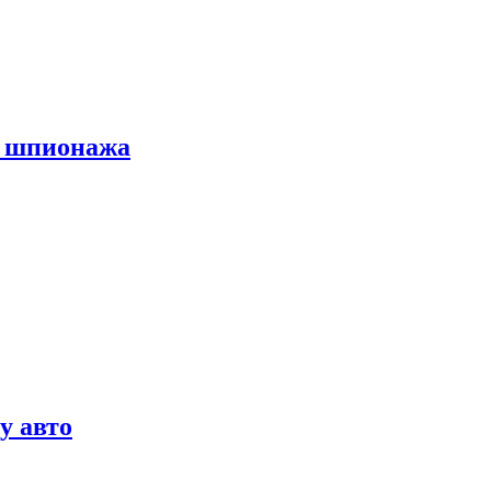
х шпионажа
у авто