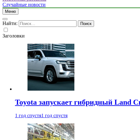
Случайные новости
Меню
Найти:
Заголовки
Toyota запускает гибридный Land Cr
1 год спустя
1 год спустя