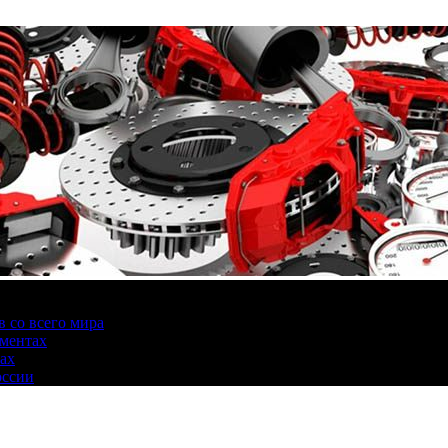
 со всего мира
аментах
нах
оссии