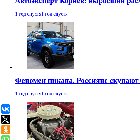
Автоэксперт Корнев: выросший расх
1 год спустя
1 год спустя
Феномен пикапа. Россияне скупают 
1 год спустя
1 год спустя