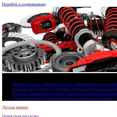
Перейти к содержимому
6 августа, 2026
Названы блюда сибирской кухни, привлекающие туристов
Российские туристы стали чаще останавливаться в апарт
В Анапе запретили туристам плавать в море на катамара
Росавиация ввела ограничения на полеты в аэропортах Р
Детали машин
Новостная рассылка