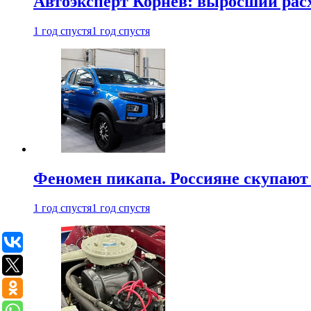
Автоэксперт Корнев: выросший расх
1 год спустя
1 год спустя
Феномен пикапа. Россияне скупают 
1 год спустя
1 год спустя