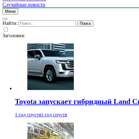
Случайные новости
Меню
Найти:
Заголовки
Toyota запускает гибридный Land Cr
1 год спустя
1 год спустя