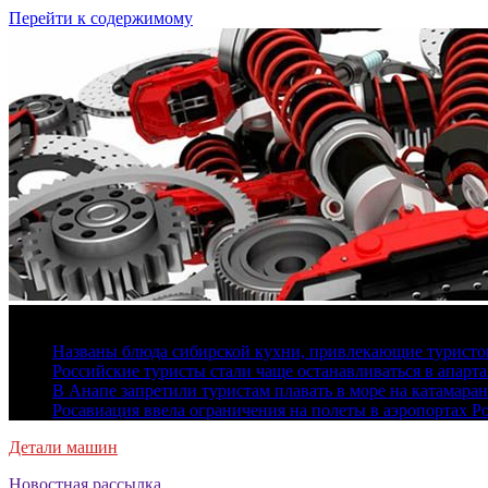
Перейти к содержимому
6 августа, 2026
Названы блюда сибирской кухни, привлекающие туристов
Российские туристы стали чаще останавливаться в апарт
В Анапе запретили туристам плавать в море на катамара
Росавиация ввела ограничения на полеты в аэропортах Р
Детали машин
Новостная рассылка