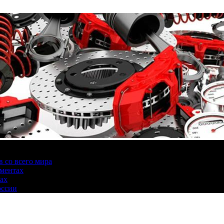
 со всего мира
аментах
нах
оссии