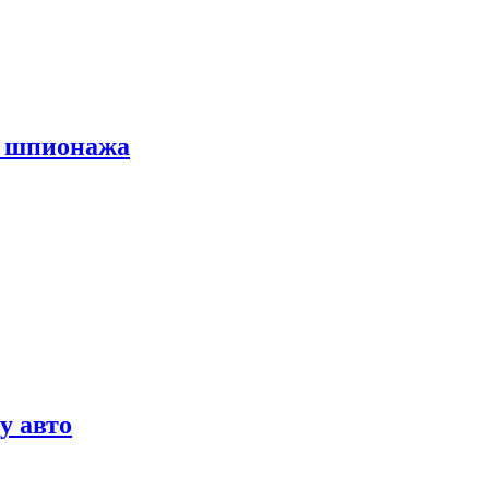
х шпионажа
у авто