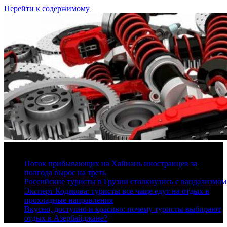
Перейти к содержимому
7 августа, 2026
Поток прибывающих на Хайнань иностранцев за
полгода вырос на треть
Российские туристы в Грузии столкнулись с вандализмом
Эксперт Кодякова: туристы все чаще едут на отдых в
прохладные направления
Вкусно, доступно и красиво: почему туристы выбирают
отдых в Азербайджане?