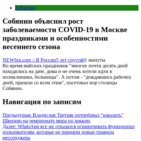
В России
Собянин объяснил рост
заболеваемости COVID-19 в Москве
праздниками и особенностями
весеннего сезона
NEWSru.com :: В России
5 лет спустя
0
1 минуты
Во время майских праздников "многие почти десять дней
находились на даче, дома и не очень хотели идти в
поликлиники, больницы". А потом - "дождавшись рабочих
дней, пришли со всем этим", посетовал мэр столицы
Собянин.
Навигация по записям
Предыдущая:
Владислав Третьяк потребовал “наказать”
Швецию на чемпионате мира по хоккею
Далее:
WhatsApp все же отказался ограничивать функционал
пользователям, которые не приняли новые правила
мессенджера