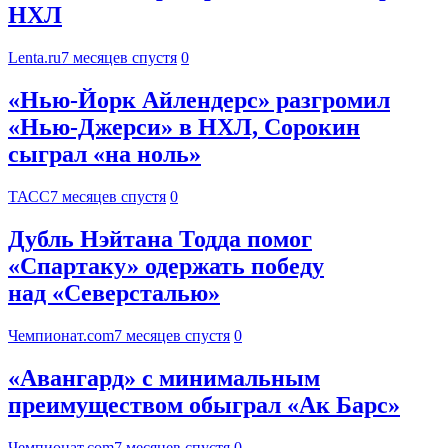
НХЛ
Lenta.ru
7 месяцев спустя
0
«Нью-Йорк Айлендерс» разгромил
«Нью-Джерси» в НХЛ, Сорокин
сыграл «на ноль»
ТАСС
7 месяцев спустя
0
Дубль Нэйтана Тодда помог
«Спартаку» одержать победу
над «Северсталью»
Чемпионат.com
7 месяцев спустя
0
«Авангард» с минимальным
преимуществом обыграл «Ак Барс»
Чемпионат.com
7 месяцев спустя
0