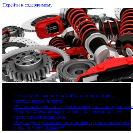
Перейти к содержимому
9 августа, 2026
Поток прибывающих на Хайнань иностранцев за
полгода вырос на треть
Российские туристы в Грузии столкнулись с вандализмом
Эксперт Кодякова: туристы все чаще едут на отдых в
прохладные направления
Вкусно, доступно и красиво: почему туристы выбирают
отдых в Азербайджане?