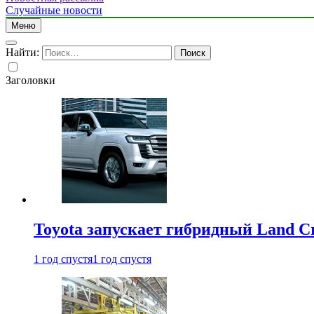
Случайные новости
Меню
Найти:
Заголовки
Toyota запускает гибридный Land Cr
1 год спустя
1 год спустя