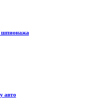
х шпионажа
у авто