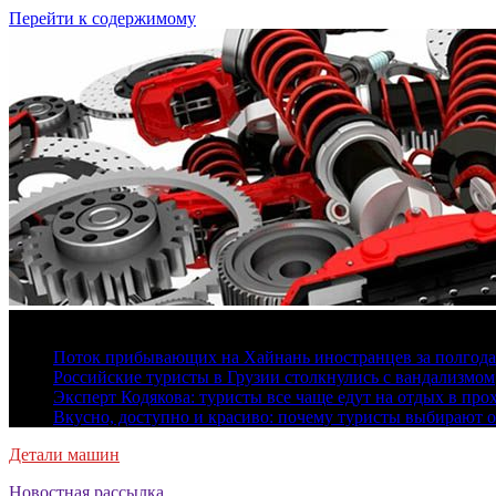
Перейти к содержимому
7 августа, 2026
Поток прибывающих на Хайнань иностранцев за полгода 
Российские туристы в Грузии столкнулись с вандализмом
Эксперт Кодякова: туристы все чаще едут на отдых в пр
Вкусно, доступно и красиво: почему туристы выбирают 
Детали машин
Новостная рассылка