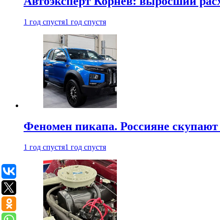
Автоэксперт Корнев: выросший расх
1 год спустя
1 год спустя
Феномен пикапа. Россияне скупают 
1 год спустя
1 год спустя