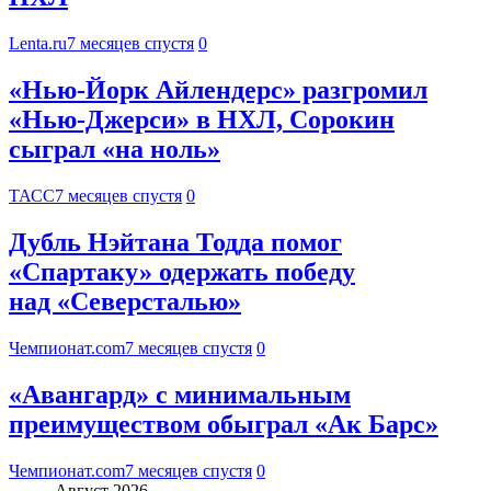
Lenta.ru
7 месяцев спустя
0
«Нью-Йорк Айлендерс» разгромил
«Нью-Джерси» в НХЛ, Сорокин
сыграл «на ноль»
ТАСС
7 месяцев спустя
0
Дубль Нэйтана Тодда помог
«Спартаку» одержать победу
над «Северсталью»
Чемпионат.com
7 месяцев спустя
0
«Авангард» с минимальным
преимуществом обыграл «Ак Барс»
Чемпионат.com
7 месяцев спустя
0
Август 2026