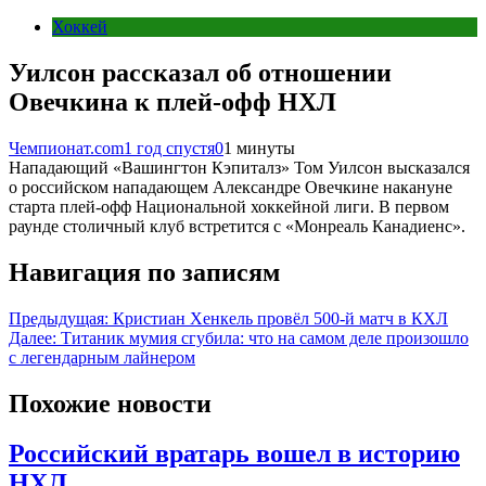
Хоккей
Уилсон рассказал об отношении
Овечкина к плей-офф НХЛ
Чемпионат.com
1 год спустя
0
1 минуты
Нападающий «Вашингтон Кэпиталз» Том Уилсон высказался
о российском нападающем Александре Овечкине накануне
старта плей-офф Национальной хоккейной лиги. В первом
раунде столичный клуб встретится с «Монреаль Канадиенс».
Навигация по записям
Предыдущая:
Кристиан Хенкель провёл 500-й матч в КХЛ
Далее:
Титаник мумия сгубила: что на самом деле произошло
с легендарным лайнером
Похожие новости
Российский вратарь вошел в историю
НХЛ