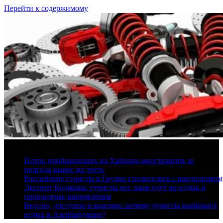
Перейти к содержимому
10 августа, 2026
Поток прибывающих на Хайнань иностранцев за
полгода вырос на треть
Российские туристы в Грузии столкнулись с вандализмом
Эксперт Кодякова: туристы все чаще едут на отдых в
прохладные направления
Вкусно, доступно и красиво: почему туристы выбирают
отдых в Азербайджане?