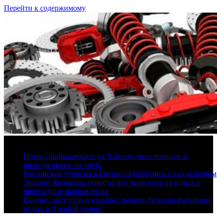
Перейти к содержимому
6 августа, 2026
Поток прибывающих на Хайнань иностранцев за
полгода вырос на треть
Российские туристы в Грузии столкнулись с вандализмом
Эксперт Кодякова: туристы все чаще едут на отдых в
прохладные направления
Вкусно, доступно и красиво: почему туристы выбирают
отдых в Азербайджане?