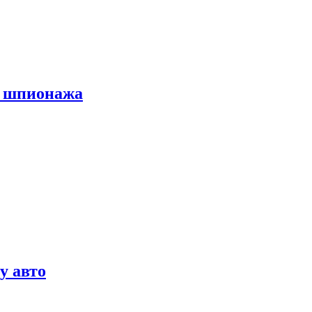
х шпионажа
у авто