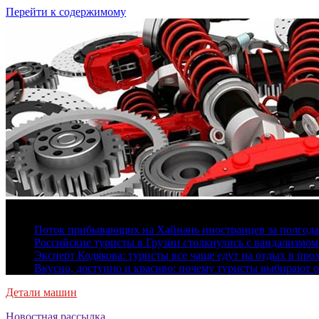
Перейти к содержимому
7 августа, 2026
Поток прибывающих на Хайнань иностранцев за полгода 
Российские туристы в Грузии столкнулись с вандализмом
Эксперт Кодякова: туристы все чаще едут на отдых в пр
Вкусно, доступно и красиво: почему туристы выбирают 
Детали машин
Новостная рассылка