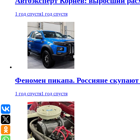
Автоэксперт Корнев: выросший расх
1 год спустя
1 год спустя
Феномен пикапа. Россияне скупают 
1 год спустя
1 год спустя