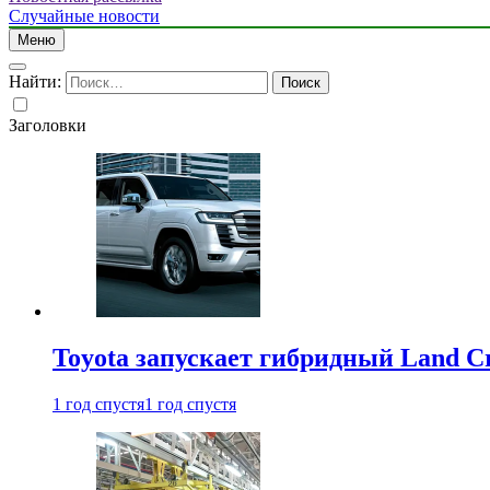
Случайные новости
Меню
Найти:
Заголовки
Toyota запускает гибридный Land Cr
1 год спустя
1 год спустя