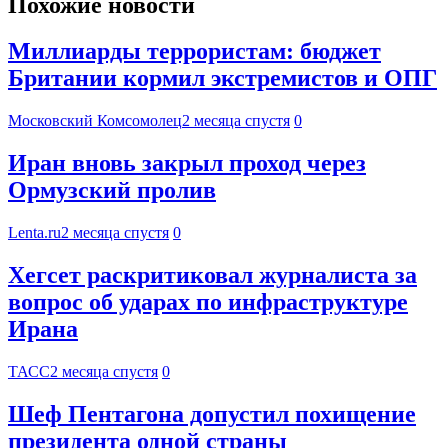
Похожие новости
Миллиарды террористам: бюджет
Британии кормил экстремистов и ОПГ
Московский Комсомолец
2 месяца спустя
0
Иран вновь закрыл проход через
Ормузский пролив
Lenta.ru
2 месяца спустя
0
Хегсет раскритиковал журналиста за
вопрос об ударах по инфраструктуре
Ирана
ТАСС
2 месяца спустя
0
Шеф Пентагона допустил похищение
президента одной страны