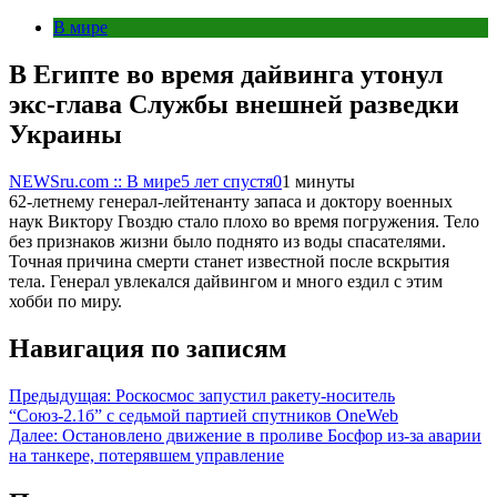
В мире
В Египте во время дайвинга утонул
экс-глава Службы внешней разведки
Украины
NEWSru.com :: В мире
5 лет спустя
0
1 минуты
62-летнему генерал-лейтенанту запаса и доктору военных
наук Виктору Гвоздю стало плохо во время погружения. Тело
без признаков жизни было поднято из воды спасателями.
Точная причина смерти станет известной после вскрытия
тела. Генерал увлекался дайвингом и много ездил с этим
хобби по миру.
Навигация по записям
Предыдущая:
Роскосмос запустил ракету-носитель
“Союз-2.1б” с седьмой партией спутников OneWeb
Далее:
Остановлено движение в проливе Босфор из-за аварии
на танкере, потерявшем управление