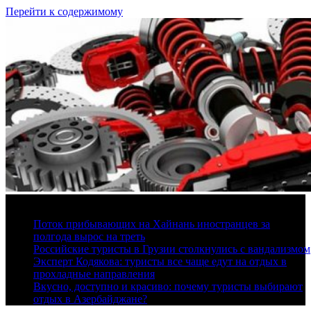
Перейти к содержимому
8 августа, 2026
Поток прибывающих на Хайнань иностранцев за
полгода вырос на треть
Российские туристы в Грузии столкнулись с вандализмом
Эксперт Кодякова: туристы все чаще едут на отдых в
прохладные направления
Вкусно, доступно и красиво: почему туристы выбирают
отдых в Азербайджане?