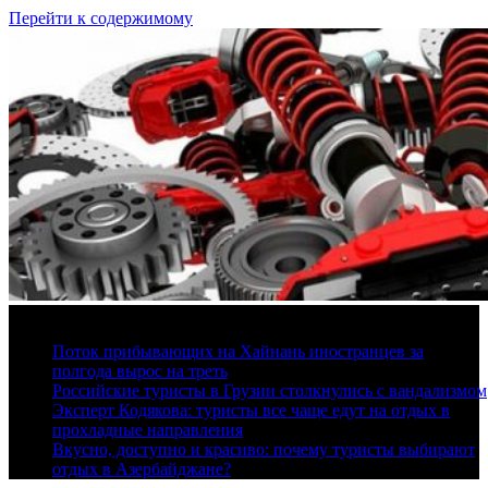
Перейти к содержимому
7 августа, 2026
Поток прибывающих на Хайнань иностранцев за
полгода вырос на треть
Российские туристы в Грузии столкнулись с вандализмом
Эксперт Кодякова: туристы все чаще едут на отдых в
прохладные направления
Вкусно, доступно и красиво: почему туристы выбирают
отдых в Азербайджане?