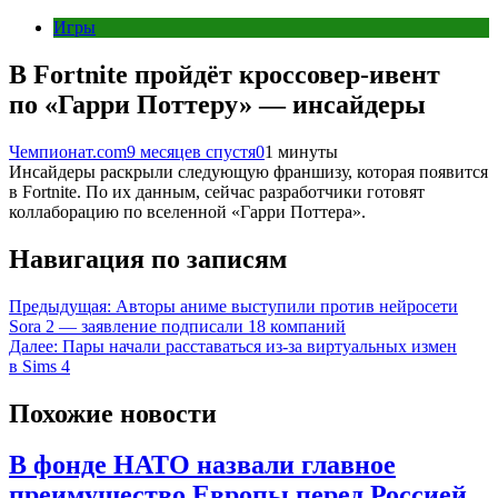
Игры
В Fortnite пройдёт кроссовер-ивент
по «Гарри Поттеру» — инсайдеры
Чемпионат.com
9 месяцев спустя
0
1 минуты
Инсайдеры раскрыли следующую франшизу, которая появится
в Fortnite. По их данным, сейчас разработчики готовят
коллаборацию по вселенной «Гарри Поттера».
Навигация по записям
Предыдущая:
Авторы аниме выступили против нейросети
Sora 2 — заявление подписали 18 компаний
Далее:
Пары начали расставаться из-за виртуальных измен
в Sims 4
Похожие новости
В фонде НАТО назвали главное
преимущество Европы перед Россией