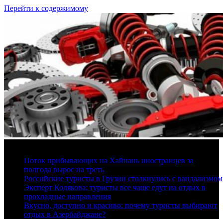
Перейти к содержимому
9 августа, 2026
Поток прибывающих на Хайнань иностранцев за
полгода вырос на треть
Российские туристы в Грузии столкнулись с вандализмом
Эксперт Кодякова: туристы все чаще едут на отдых в
прохладные направления
Вкусно, доступно и красиво: почему туристы выбирают
отдых в Азербайджане?