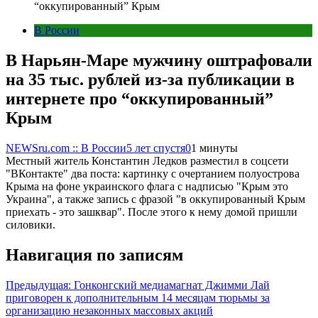
“оккупированный” Крым
В России
В Нарьян-Маре мужчину оштрафовали
на 35 тыс. рублей из-за публикации в
интернете про “оккупированный”
Крым
NEWSru.com :: В России
5 лет спустя
0
1 минуты
Местный житель Константин Ледков разместил в соцсети
"ВКонтакте" два поста: картинку с очертанием полуострова
Крыма на фоне украинского флага с надписью "Крым это
Украина", а также запись с фразой "в оккупированный Крым
приехать - это зашквар". После этого к нему домой пришли
силовики.
Навигация по записям
Предыдущая:
Гонконгский медиамагнат Джимми Лай
приговорен к дополнительным 14 месяцам тюрьмы за
организацию незаконных массовых акций