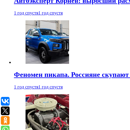
Автоэксперт Корнев: выросший расх
1 год спустя
1 год спустя
Феномен пикапа. Россияне скупают 
1 год спустя
1 год спустя