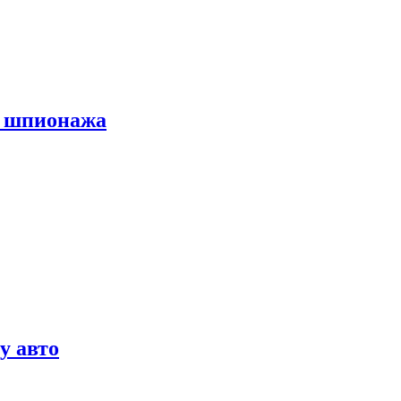
х шпионажа
у авто