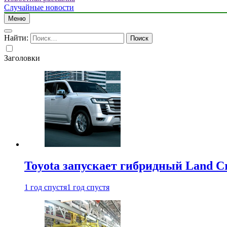
Случайные новости
Меню
Найти:
Заголовки
Toyota запускает гибридный Land Cr
1 год спустя
1 год спустя