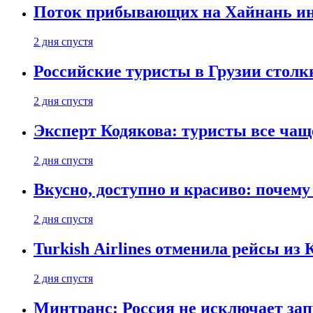
Поток прибывающих на Хайнань ино
2 дня спустя
Российские туристы в Грузии столк
2 дня спустя
Эксперт Кодякова: туристы все чащ
2 дня спустя
Вкусно, доступно и красиво: почем
2 дня спустя
Turkish Airlines отменила рейсы из
2 дня спустя
Минтранс: Россия не исключает зап