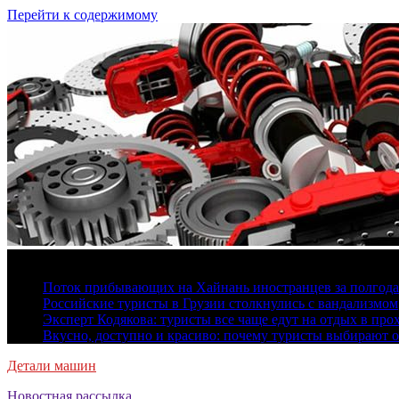
Перейти к содержимому
8 августа, 2026
Поток прибывающих на Хайнань иностранцев за полгода 
Российские туристы в Грузии столкнулись с вандализмом
Эксперт Кодякова: туристы все чаще едут на отдых в пр
Вкусно, доступно и красиво: почему туристы выбирают 
Детали машин
Новостная рассылка