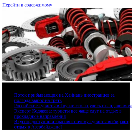
Перейти к содержимому
8 августа, 2026
Поток прибывающих на Хайнань иностранцев за
полгода вырос на треть
Российские туристы в Грузии столкнулись с вандализмом
Эксперт Кодякова: туристы все чаще едут на отдых в
прохладные направления
Вкусно, доступно и красиво: почему туристы выбирают
отдых в Азербайджане?