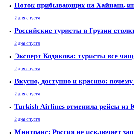
Поток прибывающих на Хайнань ино
2 дня спустя
Российские туристы в Грузии столк
2 дня спустя
Эксперт Кодякова: туристы все чащ
2 дня спустя
Вкусно, доступно и красиво: почем
2 дня спустя
Turkish Airlines отменила рейсы из
2 дня спустя
Минтранс: Россия не исключает зап