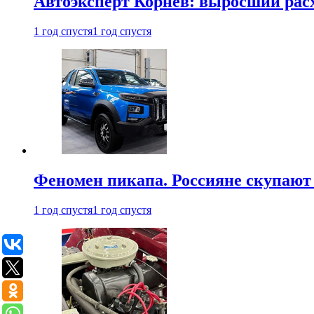
Автоэксперт Корнев: выросший расх
1 год спустя
1 год спустя
Феномен пикапа. Россияне скупают 
1 год спустя
1 год спустя