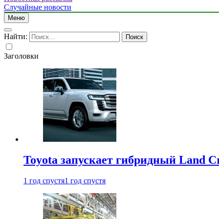
Случайные новости
Меню
Найти:
Заголовки
Toyota запускает гибридный Land Cr
1 год спустя
1 год спустя