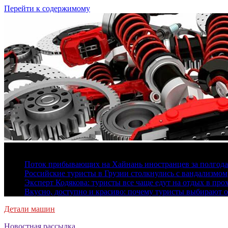
Перейти к содержимому
8 августа, 2026
Поток прибывающих на Хайнань иностранцев за полгода 
Российские туристы в Грузии столкнулись с вандализмом
Эксперт Кодякова: туристы все чаще едут на отдых в пр
Вкусно, доступно и красиво: почему туристы выбирают 
Детали машин
Новостная рассылка