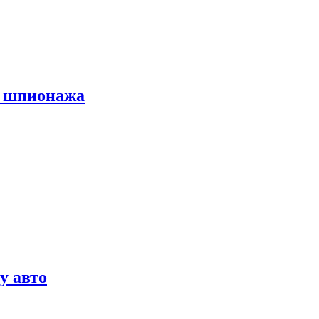
х шпионажа
у авто