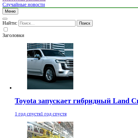
Случайные новости
Меню
Найти:
Заголовки
Toyota запускает гибридный Land Cr
1 год спустя
1 год спустя