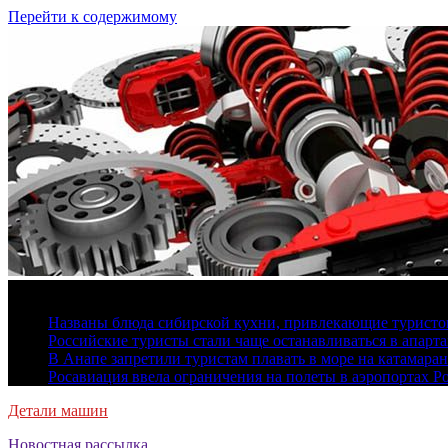
Перейти к содержимому
6 августа, 2026
Названы блюда сибирской кухни, привлекающие туристов
Российские туристы стали чаще останавливаться в апарт
В Анапе запретили туристам плавать в море на катамара
Росавиация ввела ограничения на полеты в аэропортах Р
Детали машин
Новостная рассылка