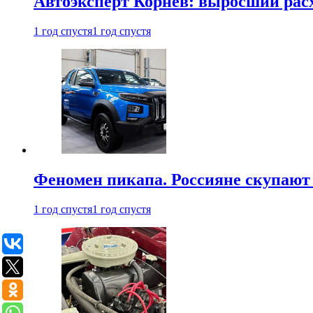
Автоэксперт Корнев: выросший расх
1 год спустя
1 год спустя
Феномен пикапа. Россияне скупают 
1 год спустя
1 год спустя