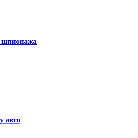
х шпионажа
у авто