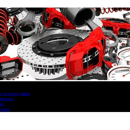
 со всего мира
аментах
нах
оссии