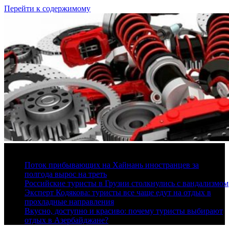
Перейти к содержимому
9 августа, 2026
Поток прибывающих на Хайнань иностранцев за
полгода вырос на треть
Российские туристы в Грузии столкнулись с вандализмом
Эксперт Кодякова: туристы все чаще едут на отдых в
прохладные направления
Вкусно, доступно и красиво: почему туристы выбирают
отдых в Азербайджане?