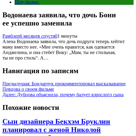
Шоу-бизнес
Водонаева заявила, что дочь Бони
ее успешно заменила
Рамблер
6 месяцев спустя
0
1 минуты
Алена Водонаева заявила, что дочь подруги теперь хейтит
маму вместо нее. «Мне очень нравится, как одевается
Анджелина, и она стебет Вику: „Мам, ты не стильная,
ты не про стиль“. А…
Навигация по записям
Предыдущая:
Бондарчук прокомментировал высказывание
Певцова о своем фильме
Далее:
Дубцова объяснила, почему балует взрослого сына
Похожие новости
Сын дизайнера Бекхэм Бруклин
планировал с женой Николой