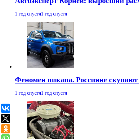
Автоэксперт Корнев: выросший расх
1 год спустя
1 год спустя
Феномен пикапа. Россияне скупают 
1 год спустя
1 год спустя