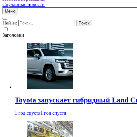
Случайные новости
Меню
Найти:
Заголовки
Toyota запускает гибридный Land Cr
1 год спустя
1 год спустя