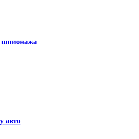
х шпионажа
у авто