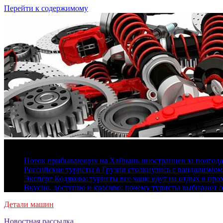
Перейти к содержимому
8 августа, 2026
Поток прибывающих на Хайнань иностранцев за полгода 
Российские туристы в Грузии столкнулись с вандализмом
Эксперт Кодякова: туристы все чаще едут на отдых в пр
Вкусно, доступно и красиво: почему туристы выбирают 
Детали машин
Новостная рассылка