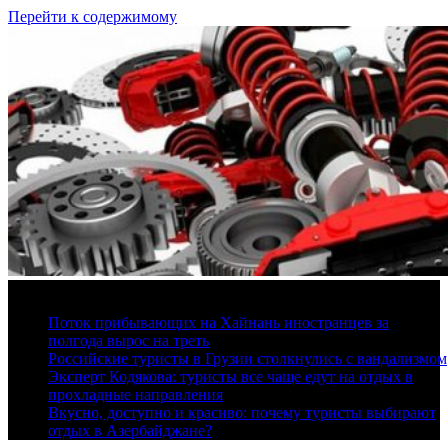
Перейти к содержимому
9 августа, 2026
Поток прибывающих на Хайнань иностранцев за
полгода вырос на треть
Российские туристы в Грузии столкнулись с вандализмом
Эксперт Кодякова: туристы все чаще едут на отдых в
прохладные направления
Вкусно, доступно и красиво: почему туристы выбирают
отдых в Азербайджане?