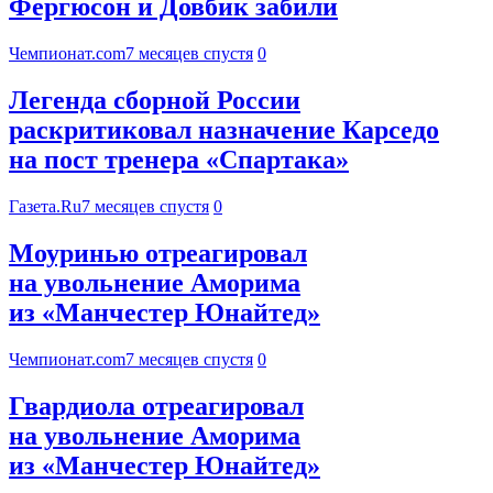
Фергюсон и Довбик забили
Чемпионат.com
7 месяцев спустя
0
Легенда сборной России
раскритиковал назначение Карседо
на пост тренера «Спартака»
Газета.Ru
7 месяцев спустя
0
Моуринью отреагировал
на увольнение Аморима
из «Манчестер Юнайтед»
Чемпионат.com
7 месяцев спустя
0
Гвардиола отреагировал
на увольнение Аморима
из «Манчестер Юнайтед»