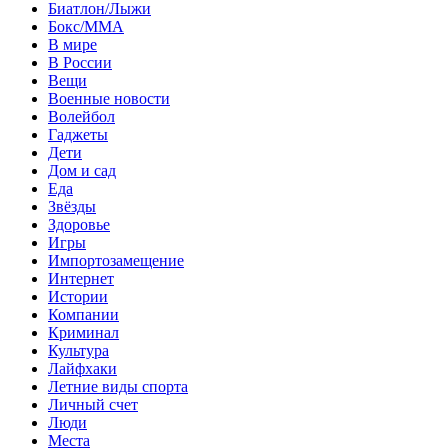
Биатлон/Лыжи
Бокс/MMA
В мире
В России
Вещи
Военные новости
Волейбол
Гаджеты
Дети
Дом и сад
Еда
Звёзды
Здоровье
Игры
Импортозамещение
Интернет
Истории
Компании
Криминал
Культура
Лайфхаки
Летние виды спорта
Личный счет
Люди
Места