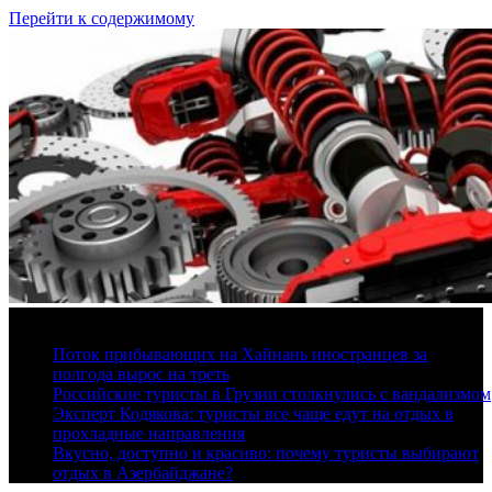
Перейти к содержимому
9 августа, 2026
Поток прибывающих на Хайнань иностранцев за
полгода вырос на треть
Российские туристы в Грузии столкнулись с вандализмом
Эксперт Кодякова: туристы все чаще едут на отдых в
прохладные направления
Вкусно, доступно и красиво: почему туристы выбирают
отдых в Азербайджане?