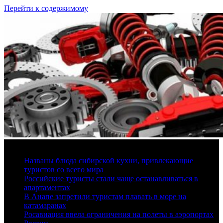
Перейти к содержимому
6 августа, 2026
Названы блюда сибирской кухни, привлекающие
туристов со всего мира
Российские туристы стали чаще останавливаться в
апартаментах
В Анапе запретили туристам плавать в море на
катамаранах
Росавиация ввела ограничения на полеты в аэропортах