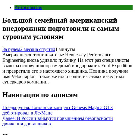
Автособытия
Большой семейный американский
внедорожник подготовили к самым
суровым условиям
За рулем
2 месяца спустя
0
1 минуты
Американское тюнинг-ателье Hennessey Performance
Engineering вновь удивило публику. На этот раз специалисты
взяли за основу полноразмерный внедорожник Ford Expedition
и превратили его в настоящего хищника. Новинка получила
имя Velociraptor – такое же носит один из самых известных
суперкаров компании.
Навигация по записям
Предыдущая:
Гоночный концепт Genesis Magma GT3
дебютировал в Ле-Мане
Далее:
В России займутся повышением безопасности
движения доставщиков