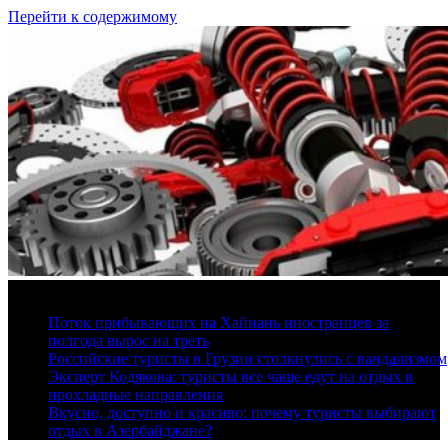
Перейти к содержимому
7 августа, 2026
Поток прибывающих на Хайнань иностранцев за
полгода вырос на треть
Российские туристы в Грузии столкнулись с вандализмом
Эксперт Кодякова: туристы все чаще едут на отдых в
прохладные направления
Вкусно, доступно и красиво: почему туристы выбирают
отдых в Азербайджане?