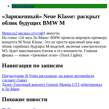
Автособытия
«Заряженный» Neue Klasse: раскрыт
облик будущих BMW M
Motor.ru
2 месяца спустя
0
1 минуты
На гонке «24 часа Ле-Мана» BMW провела мировую премьеру
концепта M Neue Klasse. Это не просто красивый шоу-кар:
облик серийных будущих M-моделей, включая электрическую
M3, будет максимально близок к его внешности. Главная
фишка — новые «трековые огни» (Track Lights).
Навигация по записям
Предыдущая:
В Volga рассказали, на какие автомобили
сделают ставку
Далее:
Гоночный концепт Genesis Magma GT3 дебютировал
в Ле-Мане
Похожие новости