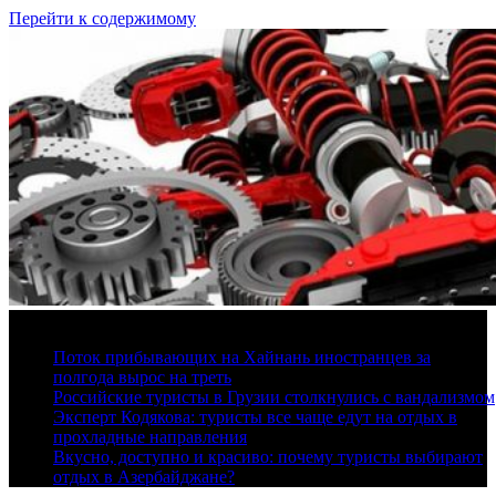
Перейти к содержимому
6 августа, 2026
Поток прибывающих на Хайнань иностранцев за
полгода вырос на треть
Российские туристы в Грузии столкнулись с вандализмом
Эксперт Кодякова: туристы все чаще едут на отдых в
прохладные направления
Вкусно, доступно и красиво: почему туристы выбирают
отдых в Азербайджане?