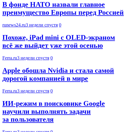
В фонде НАТО назвали главное
преимущество Европы перед Россией
runews24.ru
3 недели спустя
0
Похоже, iPad mini с OLED-экраном
всё же выйдет уже этой осенью
Ferra.ru
3 недели спустя
0
Apple обошла Nvidia и стала самой
дорогой компанией в мире
Ferra.ru
3 недели спустя
0
ИИ-режим в поисковике Google
научили выполнять задачи
за пользователя
Ferra.ru
3 недели спустя
0