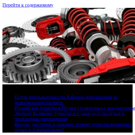
Перейти к содержимому
7 августа, 2026
Поток прибывающих на Хайнань иностранцев за
полгода вырос на треть
Российские туристы в Грузии столкнулись с вандализмом
Эксперт Кодякова: туристы все чаще едут на отдых в
прохладные направления
Вкусно, доступно и красиво: почему туристы выбирают
отдых в Азербайджане?