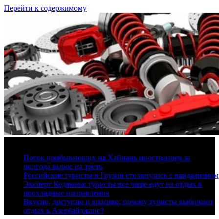
Перейти к содержимому
7 августа, 2026
Поток прибывающих на Хайнань иностранцев за
полгода вырос на треть
Российские туристы в Грузии столкнулись с вандализмом
Эксперт Кодякова: туристы все чаще едут на отдых в
прохладные направления
Вкусно, доступно и красиво: почему туристы выбирают
отдых в Азербайджане?