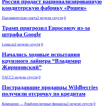
Россия продаст национализированную
кондитерскую фабрику «Рошен»
Парламентская газета
2 недели спустя
0
Трамп пригрозил Евросоюзу из-за
штрафа Google
Lenta.ru
2 недели спустя
0
Начались ходовые испытания
круизного лайнера “Владимир
Жириновский”
ТАСС
2 недели спустя
0
Пострадавшие продавцы Wildberries
получили отсрочку по кредитам
Компании — Рамблер/личные финансы
2 недели спустя
0