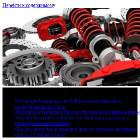
Перейти к содержимому
8 августа, 2026
Поток прибывающих на Хайнань иностранцев за
полгода вырос на треть
Российские туристы в Грузии столкнулись с вандализмом
Эксперт Кодякова: туристы все чаще едут на отдых в
прохладные направления
Вкусно, доступно и красиво: почему туристы выбирают
отдых в Азербайджане?