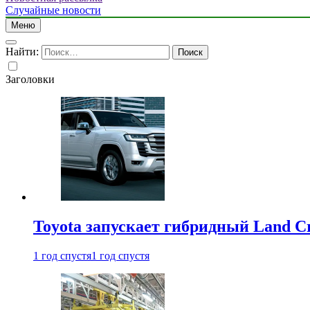
Случайные новости
Меню
Найти:
Заголовки
Toyota запускает гибридный Land Cr
1 год спустя
1 год спустя