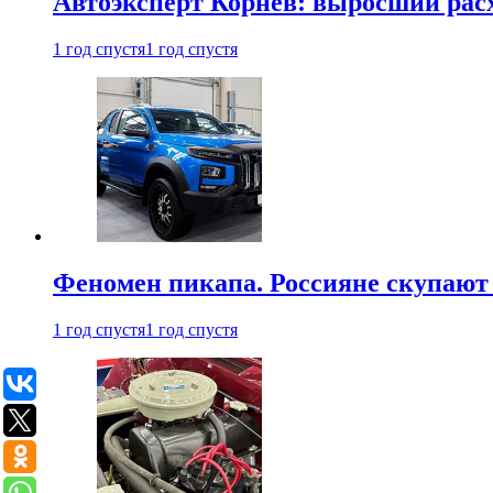
Автоэксперт Корнев: выросший расх
1 год спустя
1 год спустя
Феномен пикапа. Россияне скупают 
1 год спустя
1 год спустя