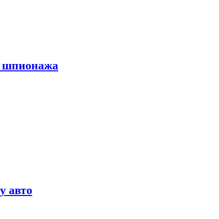
х шпионажа
у авто