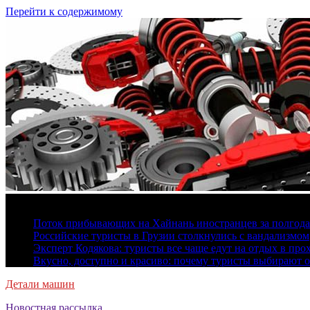
Перейти к содержимому
6 августа, 2026
Поток прибывающих на Хайнань иностранцев за полгода 
Российские туристы в Грузии столкнулись с вандализмом
Эксперт Кодякова: туристы все чаще едут на отдых в пр
Вкусно, доступно и красиво: почему туристы выбирают 
Детали машин
Новостная рассылка