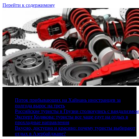
Перейти к содержимому
7 августа, 2026
Поток прибывающих на Хайнань иностранцев за
полгода вырос на треть
Российские туристы в Грузии столкнулись с вандализмом
Эксперт Кодякова: туристы все чаще едут на отдых в
прохладные направления
Вкусно, доступно и красиво: почему туристы выбирают
отдых в Азербайджане?