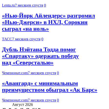
Lenta.ru
7 месяцев спустя
0
«Нью-Йорк Айлендерс» разгромил
«Нью-Джерси» в НХЛ, Сорокин
сыграл «на ноль»
ТАСС
7 месяцев спустя
0
Дубль Нэйтана Тодда помог
«Спартаку» одержать победу
над «Северсталью»
Чемпионат.com
7 месяцев спустя
0
«Авангард» с минимальным
преимуществом обыграл «Ак Барс»
Чемпионат.com
7 месяцев спустя
0
Август 2026