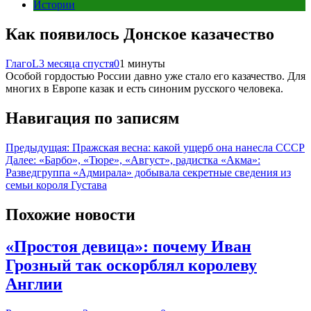
Истории
Как появилось Донское казачество
ГлагоL
3 месяца спустя
0
1 минуты
Особой гордостью России давно уже стало его казачество. Для
многих в Европе казак и есть синоним русского человека.
Навигация по записям
Предыдущая:
Пражская весна: какой ущерб она нанесла СССР
Далее:
«Барбо», «Тюре», «Август», радистка «Акма»:
Разведгруппа «Адмирала» добывала секретные сведения из
семьи короля Густава
Похожие новости
«Простоя девица»: почему Иван
Грозный так оскорблял королеву
Англии