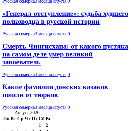
Русская семерка
3 месяца спустя
0
«Генерал-отступление»: судьба худшего
полководца в русской истории
Русская семерка
3 месяца спустя
0
Смерть Чингисхана: от какого пустяка
на самом деле умер великий
завоеватель
Русская семерка
3 месяца спустя
0
Какие фамилии донских казаков
пошли от тюрков
Русская семерка
3 месяца спустя
0
Август 2026
Пн
Вт
Ср
Чт
Пт
Сб
Вс
1
2