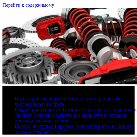
Перейти к содержимому
10 августа, 2026
Поток прибывающих на Хайнань иностранцев за
полгода вырос на треть
Российские туристы в Грузии столкнулись с вандализмом
Эксперт Кодякова: туристы все чаще едут на отдых в
прохладные направления
Вкусно, доступно и красиво: почему туристы выбирают
отдых в Азербайджане?