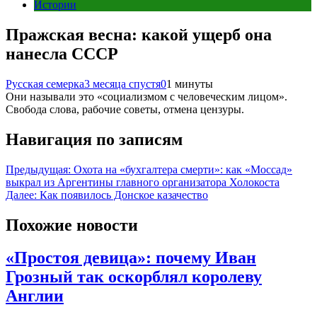
Истории
Пражская весна: какой ущерб она
нанесла СССР
Русская семерка
3 месяца спустя
0
1 минуты
Они называли это «социализмом с человеческим лицом».
Свобода слова, рабочие советы, отмена цензуры.
Навигация по записям
Предыдущая:
Охота на «бухгалтера смерти»: как «Моссад»
выкрал из Аргентины главного организатора Холокоста
Далее:
Как появилось Донское казачество
Похожие новости
«Простоя девица»: почему Иван
Грозный так оскорблял королеву
Англии