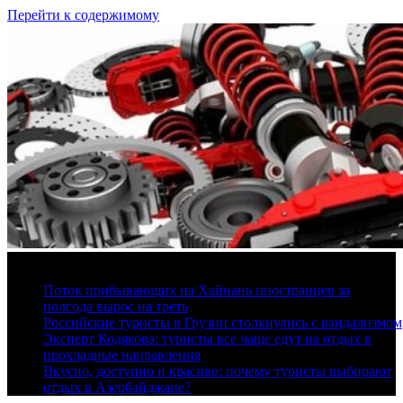
Перейти к содержимому
7 августа, 2026
Поток прибывающих на Хайнань иностранцев за
полгода вырос на треть
Российские туристы в Грузии столкнулись с вандализмом
Эксперт Кодякова: туристы все чаще едут на отдых в
прохладные направления
Вкусно, доступно и красиво: почему туристы выбирают
отдых в Азербайджане?