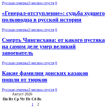
Русская семерка
3 месяца спустя
0
«Генерал-отступление»: судьба худшего
полководца в русской истории
Русская семерка
3 месяца спустя
0
Смерть Чингисхана: от какого пустяка
на самом деле умер великий
завоеватель
Русская семерка
3 месяца спустя
0
Какие фамилии донских казаков
пошли от тюрков
Русская семерка
3 месяца спустя
0
Август 2026
Пн
Вт
Ср
Чт
Пт
Сб
Вс
1
2