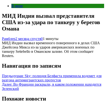
В мире
МИД Индии вызвал представителя
США из-за удара по танкеру у берегов
Омана
Рамблер
2 месяца спустя
0
1 минуты
МИД Индии вызвал временного поверенного в делах США
Джейсона Микса из-за ударов американских военных по
танкеру Settebello в Оманском заливе. Об этом сообщает
Reuters.
Навигация по записям
Предыдущая:
Sky: полиция Белфаста применила водомет для
разгона антимигрантских протестов
Далее:
Во Франции раскрыли, в каком положении находится
Зеленский
Похожие новости