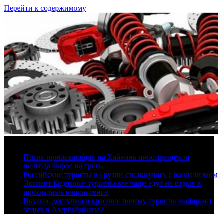
Перейти к содержимому
8 августа, 2026
Поток прибывающих на Хайнань иностранцев за
полгода вырос на треть
Российские туристы в Грузии столкнулись с вандализмом
Эксперт Кодякова: туристы все чаще едут на отдых в
прохладные направления
Вкусно, доступно и красиво: почему туристы выбирают
отдых в Азербайджане?