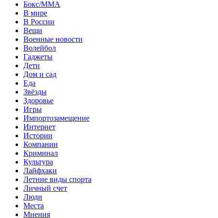
Бокс/MMA
В мире
В России
Вещи
Военные новости
Волейбол
Гаджеты
Дети
Дом и сад
Еда
Звёзды
Здоровье
Игры
Импортозамещение
Интернет
Истории
Компании
Криминал
Культура
Лайфхаки
Летние виды спорта
Личный счет
Люди
Места
Мнения