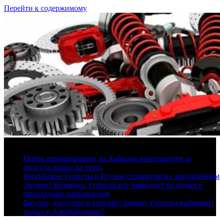
Перейти к содержимому
8 августа, 2026
Поток прибывающих на Хайнань иностранцев за
полгода вырос на треть
Российские туристы в Грузии столкнулись с вандализмом
Эксперт Кодякова: туристы все чаще едут на отдых в
прохладные направления
Вкусно, доступно и красиво: почему туристы выбирают
отдых в Азербайджане?