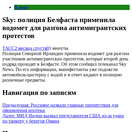
В мире
Sky: полиция Белфаста применила
водомет для разгона антимигрантских
протестов
ТАСС
2 месяца спустя
0
1 минуты
Полиция Северной Ирландии применила водомет для разгона
участников антимигрантских протестов, которые второй день
подряд проходят в Белфасте. Об этом сообщил телеканал Sky
News. По его информации, манифестанты уже подожгли
автомобиль-цистерну с водой и в ответ кидают в полицию
различные предметы.
Навигация по записям
Предыдущая:
Россияне назвали главные препятствия для
оформления ипотеки
Далее:
МИД Индии вызвал представителя США из-за удара
по танкеру у берегов Омана