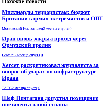
Похожие новости
Миллиарды террористам: бюджет
Британии кормил экстремистов и ОПГ
Московский Комсомолец
2 месяца спустя
0
Иран вновь закрыл проход через
Ормузский пролив
Lenta.ru
2 месяца спустя
0
Хегсет раскритиковал журналиста за
вопрос об ударах по инфраструктуре
Ирана
ТАСС
2 месяца спустя
0
Шеф Пентагона допустил похищение
президента одной страны