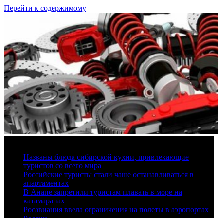
Перейти к содержимому
6 августа, 2026
Названы блюда сибирской кухни, привлекающие
туристов со всего мира
Российские туристы стали чаще останавливаться в
апартаментах
В Анапе запретили туристам плавать в море на
катамаранах
Росавиация ввела ограничения на полеты в аэропортах