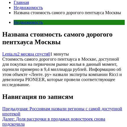
Главная
Недвижимость
Названа стоимость самого дорогого пентхауса Москвы
Недвижимость
Названа стоимость самого дорогого
пентхауса Москвы
Lenta.ru
2 месяца спустя
0
1 минуты
Стоимость самого дорогого пентхауса в Москве, доступной
для покупки на первичном рынке жилья в данный момент,
оценили примерно в 9,4 миллиарда рублей. Информацию об
этом объекте «Ленте. ру» назвали эксперты компании Ricci и
девелопера PIONEER, которые провели соответствующее
исследование.
Навигация по записям
Предыдущая:
Россиянам назвали регионы с самой доступной
ипотекой
Далее:
Доля рассрочки в продажах новостроек снова
подскочила