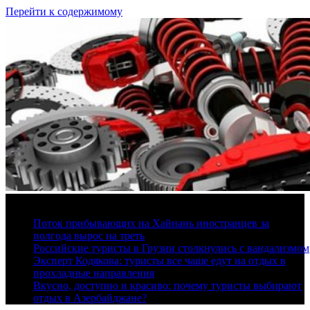
Перейти к содержимому
7 августа, 2026
Поток прибывающих на Хайнань иностранцев за
полгода вырос на треть
Российские туристы в Грузии столкнулись с вандализмом
Эксперт Кодякова: туристы все чаще едут на отдых в
прохладные направления
Вкусно, доступно и красиво: почему туристы выбирают
отдых в Азербайджане?