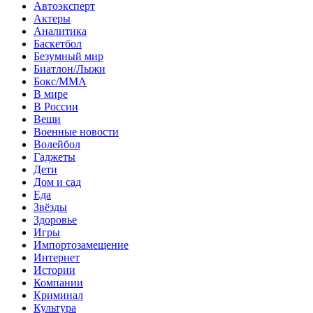
Автоэксперт
Актеры
Аналитика
Баскетбол
Безумный мир
Биатлон/Лыжи
Бокс/MMA
В мире
В России
Вещи
Военные новости
Волейбол
Гаджеты
Дети
Дом и сад
Еда
Звёзды
Здоровье
Игры
Импортозамещение
Интернет
Истории
Компании
Криминал
Культура