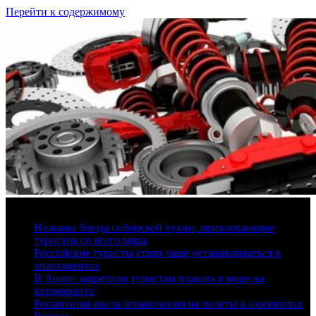
Перейти к содержимому
6 августа, 2026
Названы блюда сибирской кухни, привлекающие
туристов со всего мира
Российские туристы стали чаще останавливаться в
апартаментах
В Анапе запретили туристам плавать в море на
катамаранах
Росавиация ввела ограничения на полеты в аэропортах