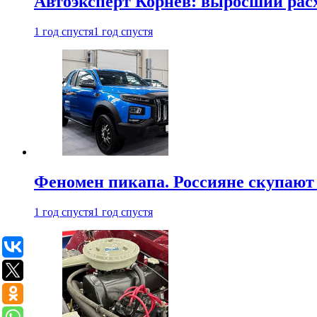
Автоэксперт Корнев: выросший расх
1 год спустя
1 год спустя
Феномен пикапа. Россияне скупают 
1 год спустя
1 год спустя