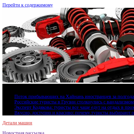
Перейти к содержимому
8 августа, 2026
Поток прибывающих на Хайнань иностранцев за полгода 
Российские туристы в Грузии столкнулись с вандализмом
Эксперт Кодякова: туристы все чаще едут на отдых в пр
Вкусно, доступно и красиво: почему туристы выбирают 
Детали машин
Новостная рассылка