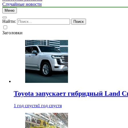
Случайные новости
Меню
Найти:
Заголовки
Toyota запускает гибридный Land Cr
1 год спустя
1 год спустя