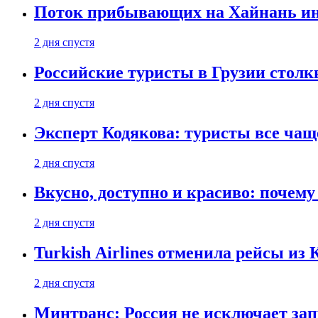
Поток прибывающих на Хайнань ино
2 дня спустя
Российские туристы в Грузии столк
2 дня спустя
Эксперт Кодякова: туристы все чащ
2 дня спустя
Вкусно, доступно и красиво: почем
2 дня спустя
Turkish Airlines отменила рейсы из
2 дня спустя
Минтранс: Россия не исключает зап