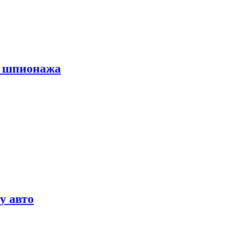
х шпионажа
у авто