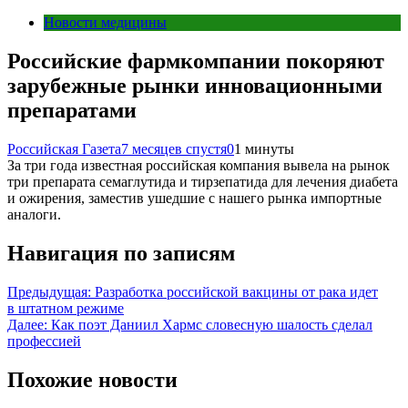
Новости медицины
Российские фармкомпании покоряют
зарубежные рынки инновационными
препаратами
Российская Газета
7 месяцев спустя
0
1 минуты
За три года известная российская компания вывела на рынок
три препарата семаглутида и тирзепатида для лечения диабета
и ожирения, заместив ушедшие с нашего рынка импортные
аналоги.
Навигация по записям
Предыдущая:
Разработка российской вакцины от рака идет
в штатном режиме
Далее:
Как поэт Даниил Хармс словесную шалость сделал
профессией
Похожие новости