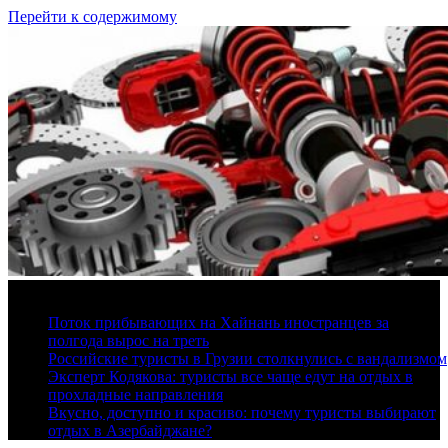
Перейти к содержимому
8 августа, 2026
Поток прибывающих на Хайнань иностранцев за
полгода вырос на треть
Российские туристы в Грузии столкнулись с вандализмом
Эксперт Кодякова: туристы все чаще едут на отдых в
прохладные направления
Вкусно, доступно и красиво: почему туристы выбирают
отдых в Азербайджане?