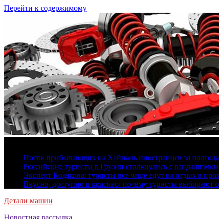
Перейти к содержимому
7 августа, 2026
Поток прибывающих на Хайнань иностранцев за полгода 
Российские туристы в Грузии столкнулись с вандализмом
Эксперт Кодякова: туристы все чаще едут на отдых в пр
Вкусно, доступно и красиво: почему туристы выбирают 
Детали машин
Новостная рассылка