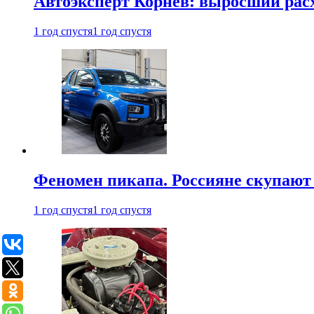
Автоэксперт Корнев: выросший расх
1 год спустя
1 год спустя
Феномен пикапа. Россияне скупают 
1 год спустя
1 год спустя