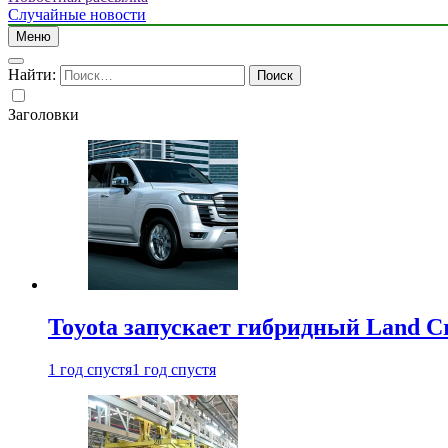
Случайные новости
Меню
Найти:
Заголовки
Toyota запускает гибридный Land Cr
1 год спустя
1 год спустя