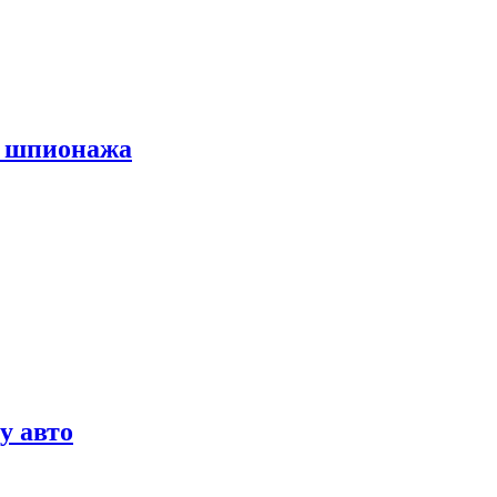
х шпионажа
у авто