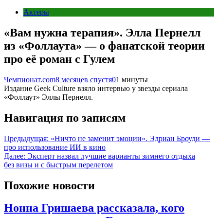
Актеры
«Вам нужна терапия». Элла Пернелл
из «Фоллаута» — о фанатской теории
про её роман с Гулем
Чемпионат.com
8 месяцев спустя
0
1 минуты
Издание Geek Culture взяло интервью у звезды сериала
«Фоллаут» Эллы Пернелл.
Навигация по записям
Предыдущая:
«Ничто не заменит эмоции». Эдриан Броуди —
про использование ИИ в кино
Далее:
Эксперт назвал лучшие варианты зимнего отдыха
без визы и с быстрым перелетом
Похожие новости
Нонна Гришаева рассказала, кого