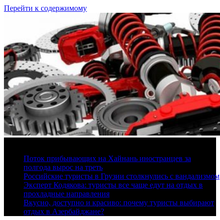
Перейти к содержимому
7 августа, 2026
Поток прибывающих на Хайнань иностранцев за
полгода вырос на треть
Российские туристы в Грузии столкнулись с вандализмом
Эксперт Кодякова: туристы все чаще едут на отдых в
прохладные направления
Вкусно, доступно и красиво: почему туристы выбирают
отдых в Азербайджане?