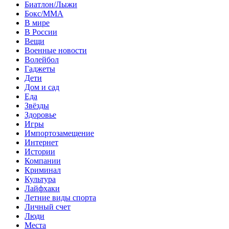
Биатлон/Лыжи
Бокс/MMA
В мире
В России
Вещи
Военные новости
Волейбол
Гаджеты
Дети
Дом и сад
Еда
Звёзды
Здоровье
Игры
Импортозамещение
Интернет
Истории
Компании
Криминал
Культура
Лайфхаки
Летние виды спорта
Личный счет
Люди
Места