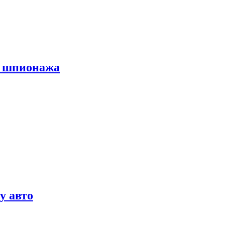
х шпионажа
у авто