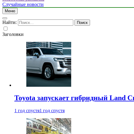
Случайные новости
Меню
Найти:
Заголовки
Toyota запускает гибридный Land Cr
1 год спустя
1 год спустя