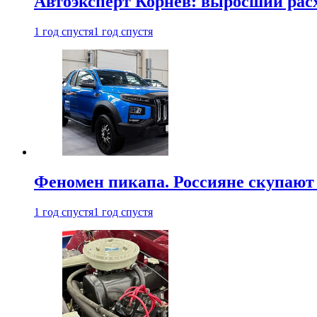
Автоэксперт Корнев: выросший расх
1 год спустя
1 год спустя
Феномен пикапа. Россияне скупают 
1 год спустя
1 год спустя