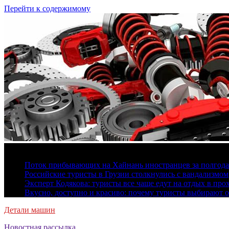
Перейти к содержимому
7 августа, 2026
Поток прибывающих на Хайнань иностранцев за полгода 
Российские туристы в Грузии столкнулись с вандализмом
Эксперт Кодякова: туристы все чаще едут на отдых в пр
Вкусно, доступно и красиво: почему туристы выбирают 
Детали машин
Новостная рассылка