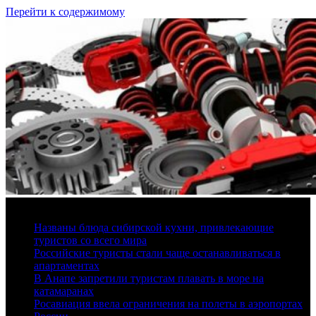
Перейти к содержимому
6 августа, 2026
Названы блюда сибирской кухни, привлекающие
туристов со всего мира
Российские туристы стали чаще останавливаться в
апартаментах
В Анапе запретили туристам плавать в море на
катамаранах
Росавиация ввела ограничения на полеты в аэропортах