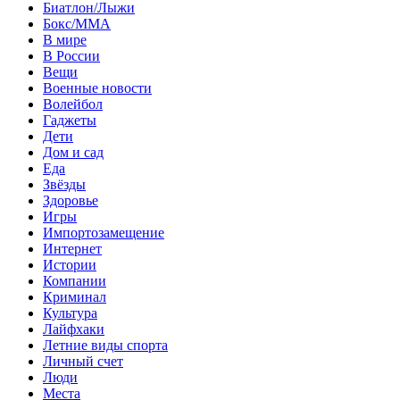
Биатлон/Лыжи
Бокс/MMA
В мире
В России
Вещи
Военные новости
Волейбол
Гаджеты
Дети
Дом и сад
Еда
Звёзды
Здоровье
Игры
Импортозамещение
Интернет
Истории
Компании
Криминал
Культура
Лайфхаки
Летние виды спорта
Личный счет
Люди
Места