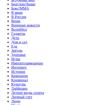
Биатлон/Лыжи
Бокс/MMA
В мире
В России
Вещи
Военные новости
Волейбол
Гаджеты
Дети
Дом и сад
Еда
Звёзды
Здоровье
Игры
Импортозамещение
Интернет
Истории
Компании
Криминал
Культура
Лайфхаки
Летние виды спорта
Личный счет
Люди