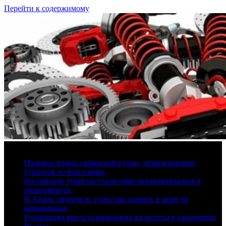
Перейти к содержимому
6 августа, 2026
Названы блюда сибирской кухни, привлекающие
туристов со всего мира
Российские туристы стали чаще останавливаться в
апартаментах
В Анапе запретили туристам плавать в море на
катамаранах
Росавиация ввела ограничения на полеты в аэропортах