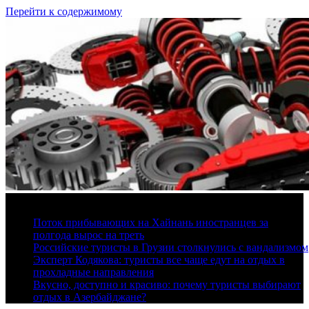
Перейти к содержимому
9 августа, 2026
Поток прибывающих на Хайнань иностранцев за
полгода вырос на треть
Российские туристы в Грузии столкнулись с вандализмом
Эксперт Кодякова: туристы все чаще едут на отдых в
прохладные направления
Вкусно, доступно и красиво: почему туристы выбирают
отдых в Азербайджане?